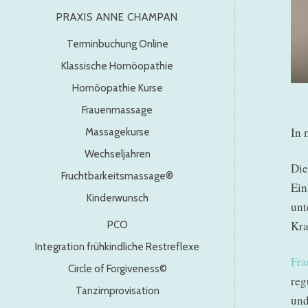
PRAXIS ANNE CHAMPAN
Terminbuchung Online
Klassische Homöopathie
Homöopathie Kurse
Frauenmassage
In 
Massagekurse
Wechseljahren
Di
Fruchtbarkeitsmassage®
Ein
Kinderwunsch
unt
Kra
PCO
Integration frühkindliche Restreflexe
Fr
Circle of Forgiveness©
reg
Tanzimprovisation
und