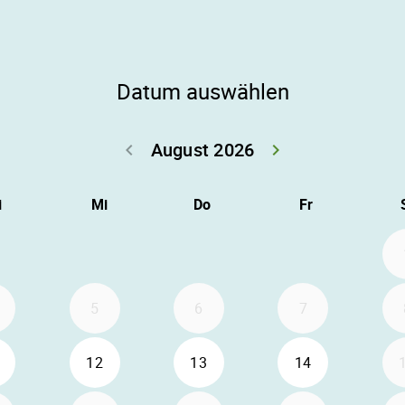
Datum auswählen
August 2026
keyboard_arrow_left
keyboard_arrow_right
Zurück Juli 202
Weiter
i
Mi
Do
Fr
5
6
7
12
13
14