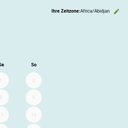
Ihre Zeitzone:
Africa/Abidjan
edit
Ze
6
 September 2026
Sa
So
1
2
8
9
15
16