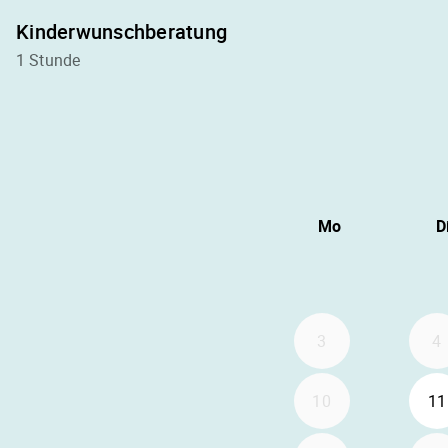
Kinderwunschberatung
1 Stunde
Mo
D
3
4
10
11