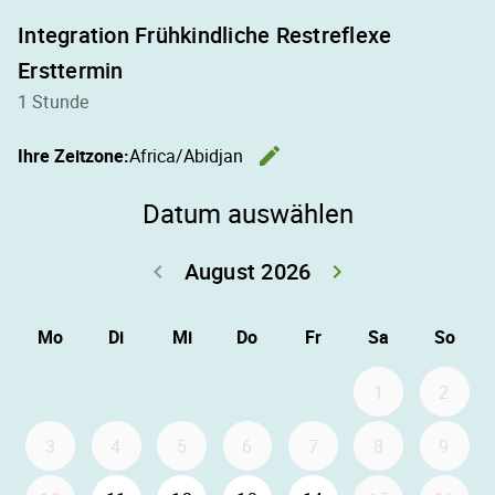
Integration Frühkindliche Restreflexe
Ersttermin
1 Stunde
edit
Ihre Zeitzone:
Africa/Abidjan
Zeitzone ä
Datum auswählen
August 2026
keyboard_arrow_left
keyboard_arrow_right
Zurück Juli 202
Weiter
Mo
Di
Mi
Do
Fr
Sa
So
1
2
3
4
5
6
7
8
9