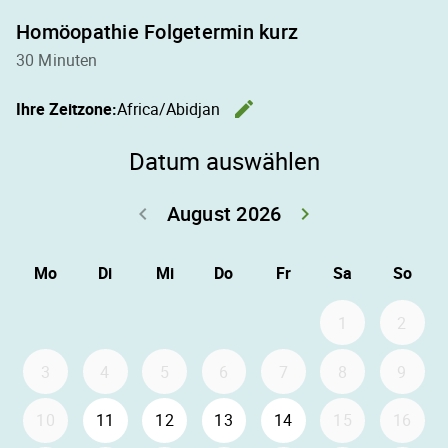
Homöopathie Folgetermin kurz
30 Minuten
edit
Ihre Zeitzone:
Africa/Abidjan
Zeitzone ä
Datum auswählen
August 2026
keyboard_arrow_left
keyboard_arrow_right
Zurück Juli 202
Weiter
Mo
Di
Mi
Do
Fr
Sa
So
1
2
3
4
5
6
7
8
9
10
11
12
13
14
15
16